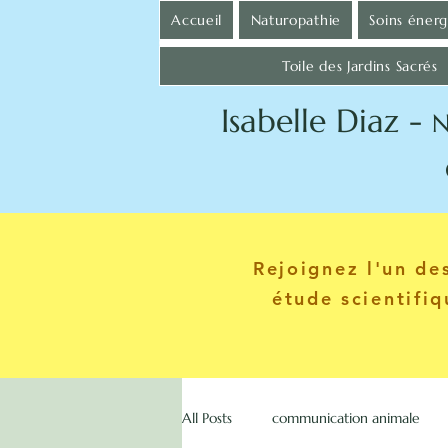
Accueil
Naturopathie
Soins éner
Toile des Jardins Sacrés
Isabelle Diaz -
N
Communica
Rejoignez l'un d
étude scientifi
All Posts
communication animale