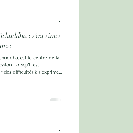
ishuddha : s’exprimer
ance
shuddha, est le centre de la
sion. Lorsqu’il est
r des difficultés à s’exprimer
es approches naturelles
, les fleurs de Bach et un
sé permettent de retrouver
de et alignée.