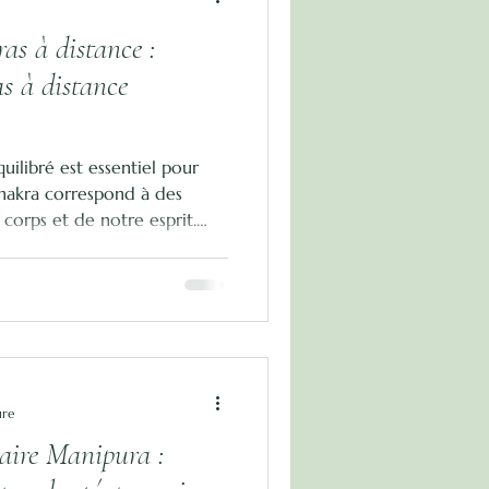
s à distance :
s à distance
ilibré est essentiel pour
hakra correspond à des
 corps et de notre esprit.
ou en excès, il peut
riés. Reconnaître un chakra
our agir efficacement. Chaque
ects spécifiques de notre
rsqu’un chakra est bloqué ou
 des symptômes variés.
ure
aire Manipura :