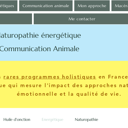
gétiques
Communication animale
Mon approche
Macéra
Me contacter
aturopathie énergétique
tion Animale
es
rares programmes holistiques
en France.
que qui mesure l'impact des approches nat
émotionnelle et la qualité de vie.
Huile d'onction
Energétique
Naturopathie