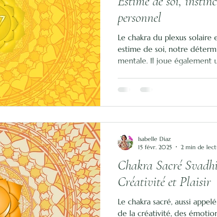
Estime de soi, instin
personnel
Le chakra du plexus solaire
estime de soi, notre détermi
mentale. Il joue également u
digestion et le métabolisme
Isabelle Diaz
15 févr. 2025
2 min de lec
Chakra Sacré Svadhis
Créativité et Plaisir
Le chakra sacré, aussi appelé
de la créativité, des émotion