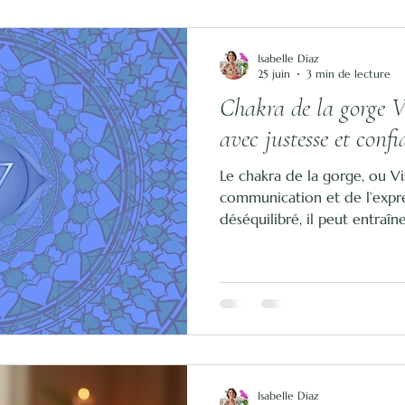
Isabelle Diaz
25 juin
3 min de lecture
Chakra de la gorge V
avec justesse et confi
Le chakra de la gorge, ou Vi
communication et de l’expres
déséquilibré, il peut entraîne
ou à se faire comprendre. D
comme les huiles essentielles
accompagnement personnali
une communication plus flui
Isabelle Diaz