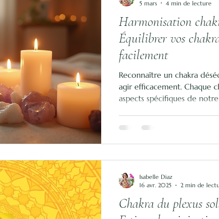
5 mars
4 min de lecture
Harmonisation chakra
Équilibrer vos chakra
facilement
Reconnaître un chakra déséqu
agir efficacement. Chaque c
aspects spécifiques de notre
Lorsqu’un chakra est bloqué 
provoquer des symptômes va
déséquilibré est essentiel p
chakra correspond à des asp
corps et de notre esprit. Lo
en excès, il peut provoquer
Isabelle Diaz
16 avr. 2025
2 min de lect
Chakra du plexus sol