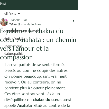
vie.
Post
Isabelle Diaz -
All Posts
Naturopathie
Isabelle Diaz
énergétique
All Posts
9 avr.
3 min de lecture
Équilibrer le chakra du
communication animale
Communication Animale
cœur Anahata : un chemin
Huile d'onction
Energétique
vers l'amour et la
Naturopathie
compassion
Il arrive parfois de se sentir fermé, 
blessé, ou comme coupé des autres. 
On donne beaucoup, sans vraiment 
recevoir. Ou au contraire, on ne 
parvient plus à s’ouvrir pleinement. 
Ces états sont souvent liés à un 
déséquilibre du 
chakra du cœur
, aussi 
appelé 
Anahata
. Situé au centre de la 