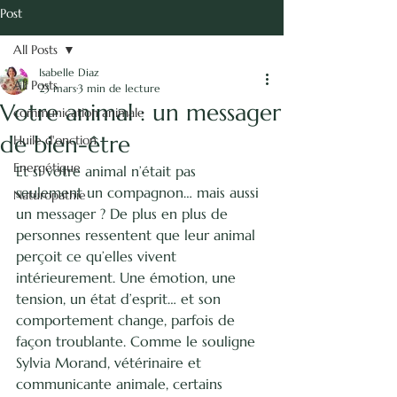
vie.
Post
Isabelle Diaz -
All Posts
Naturopathie
Isabelle Diaz
énergétique
All Posts
23 mars
3 min de lecture
Votre animal : un messager
communication animale
Communication Animale
de bien-être
Huile d'onction
Energétique
Et si votre animal n’était pas 
seulement un compagnon… mais aussi 
Naturopathie
un messager ? De plus en plus de 
personnes ressentent que leur animal 
perçoit ce qu’elles vivent 
intérieurement. Une émotion, une 
tension, un état d’esprit… et son 
comportement change, parfois de 
façon troublante. Comme le souligne 
Sylvia Morand, vétérinaire et 
communicante animale, certains 