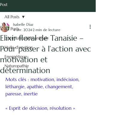
vie.
Post
Isabelle Diaz -
All Posts
Naturopathie
Isabelle Diaz
énergétique
All Posts
4 avr. 2024
2 min de lecture
Elixir floral de Tanaisie –
communication animale
Communication Animale
Pour passer à l’action avec
Huile d'onction
Energétique
motivation et
Naturopathie
détermination
Mots clés : motivation, indécision, 
léthargie, apathie, changement, 
paresse, inertie
« Esprit de décision, résolution »