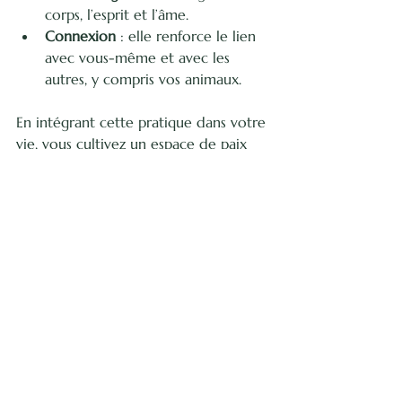
corps, l’esprit et l’âme.
Connexion
 : elle renforce le lien 
avec vous-même et avec les 
autres, y compris vos animaux.
En intégrant cette pratique dans votre 
vie, vous cultivez un espace de paix 
intérieure et de vitalité renouvelée.
Intégrer l’harmonisation dans 
votre quotidien
Pour que cette pratique devienne un 
véritable allié, je vous conseille de 
l’intégrer progressivement :
Réservez un moment chaque jour, 
même 5 minutes, pour vous 