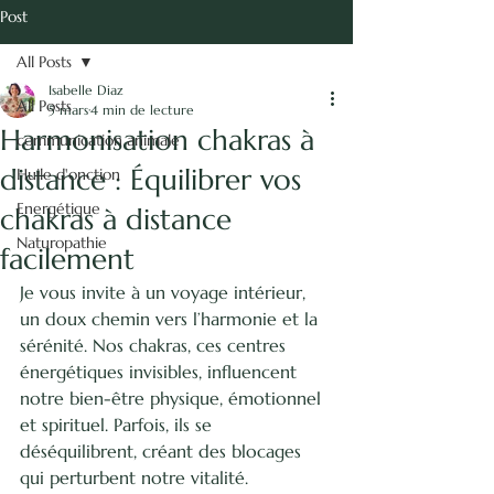
vie.
Post
Isabelle Diaz -
All Posts
Naturopathie
Isabelle Diaz
énergétique
All Posts
5 mars
4 min de lecture
Harmonisation chakras à
communication animale
Communication Animale
distance : Équilibrer vos
Huile d'onction
Energétique
chakras à distance
Naturopathie
facilement
Je vous invite à un voyage intérieur, 
un doux chemin vers l’harmonie et la 
sérénité. Nos chakras, ces centres 
énergétiques invisibles, influencent 
notre bien-être physique, émotionnel 
et spirituel. Parfois, ils se 
déséquilibrent, créant des blocages 
qui perturbent notre vitalité. 