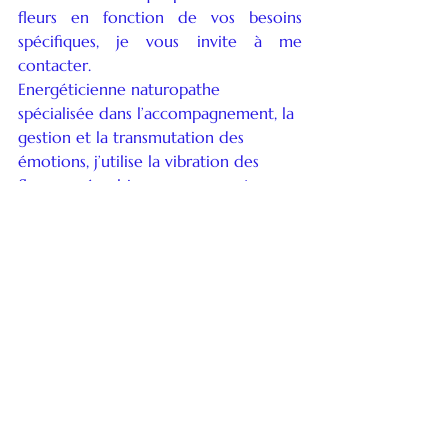
fleurs en fonction de vos besoins 
spécifiques, je vous invite à me 
contacter.
Energéticienne naturopathe 
spécialisée dans l’accompagnement, la 
gestion et la transmutation des 
émotions, j’utilise la vibration des 
fleurs en émulsion avec mes autres 
pratiques de soins énergétiques et 
naturelles.
Isabelle Diaz
naturopathie
BienEtre
hydratation
SoinEnergétique
soins naturels
jojoba
huile de jojoba
énergie positive