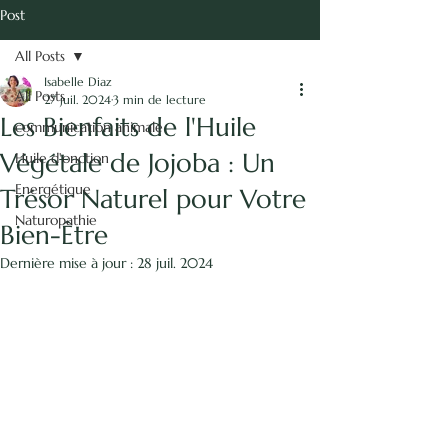
vie.
Post
Isabelle Diaz -
All Posts
Naturopathie
Isabelle Diaz
énergétique
All Posts
27 juil. 2024
3 min de lecture
Les Bienfaits de l'Huile
communication animale
Communication Animale
Végétale de Jojoba : Un
Huile d'onction
Energétique
Trésor Naturel pour Votre
Naturopathie
Bien-Être
Dernière mise à jour :
28 juil. 2024