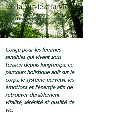
vie.
De la Survie à la Vie™
Isabelle Diaz -
Naturopathie
Retrouver un système nerveux apaisé pour
sortir durablement du stress chronique, de
énergétique
l'anxiété, de l'hypervigilance et de la fatigue
émotionnelle
Communication Animale
Conçu pour les femmes
sensibles qui vivent sous
tension depuis longtemps, ce
parcours holistique agit sur le
corps, le système nerveux, les
émotions et l'énergie afin de
retrouver durablement
vitalité, sérénité et qualité de
vie.