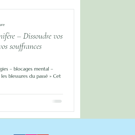
ure
ifère – Dissoudre vos
vos souffrances
agies – blocages mental –
 les blessures du passé » Cet