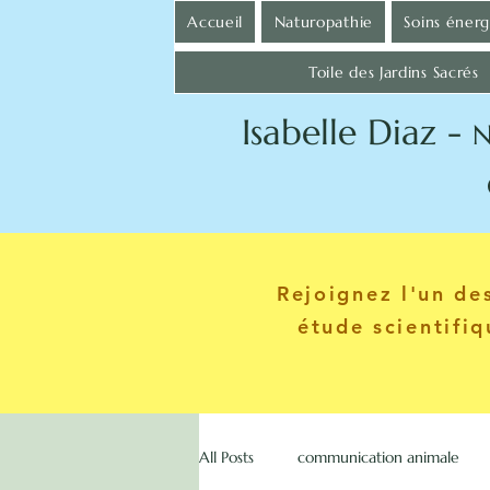
Accueil
Naturopathie
Soins éner
Toile des Jardins Sacrés
Isabelle Diaz -
N
Communica
Rejoignez l'un d
étude scientifi
All Posts
communication animale