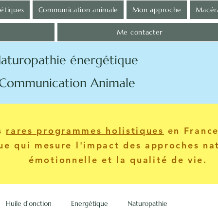
gétiques
Communication animale
Mon approche
Macéra
Me contacter
aturopathie énergétique
tion Animale
es
rares programmes holistiques
en France.
que qui mesure l'impact des approches nat
émotionnelle et la qualité de vie.
Huile d'onction
Energétique
Naturopathie