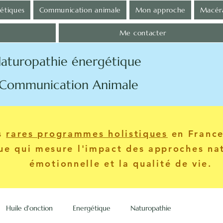
gétiques
Communication animale
Mon approche
Macéra
Me contacter
aturopathie énergétique
tion Animale
es
rares programmes holistiques
en France.
que qui mesure l'impact des approches nat
émotionnelle et la qualité de vie.
Huile d'onction
Energétique
Naturopathie