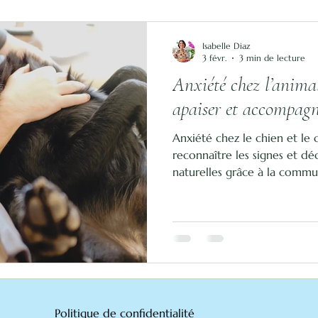
Isabelle Diaz
3 févr.
3 min de lecture
Anxiété chez l’anima
apaiser et accompag
Anxiété chez le chien et le 
reconnaître les signes et dé
naturelles grâce à la commun
floraux et aux soins énergét
Politique de confidentialité