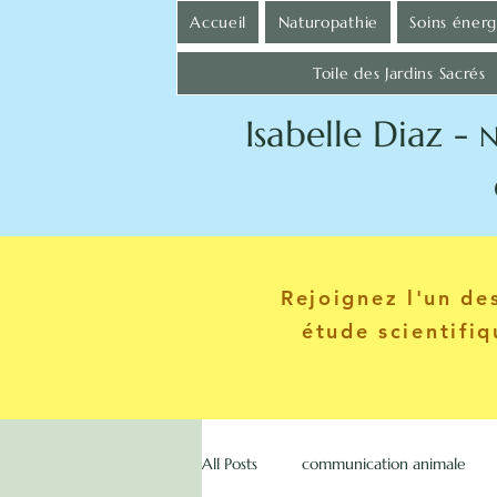
Accueil
Naturopathie
Soins éner
Toile des Jardins Sacrés
Isabelle Diaz -
N
Communica
Rejoignez l'un d
étude scientifi
All Posts
communication animale