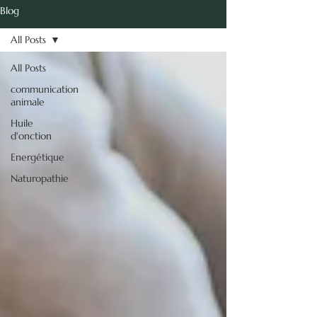
vie.
Blog
Isabelle Diaz -
All Posts
Naturopathie
énergétique
All Posts
communication
animale
Communication Animale
Huile
d'onction
Energétique
Naturopathie