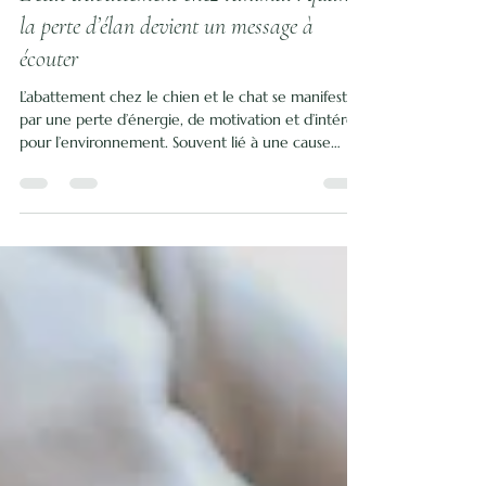
L’état d'abattement chez l’animal : quand
la perte d’élan devient un message à
écouter
L’abattement chez le chien et le chat se manifeste
par une perte d’énergie, de motivation et d’intérêt
pour l’environnement. Souvent lié à une cause
physique ou émotionnelle, il peut survenir après un
deuil, une séparation ou un changement important
dans la vie de l’animal. Cet article explore les signes
de l’abattement, l’importance d’un avis vétérinaire
et l’intérêt d’une approche complémentaire basée
sur la communication animale, les élixirs floraux et
les soins énergétiqu