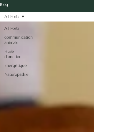
vie.
Blog
Isabelle Diaz -
All Posts
Naturopathie
énergétique
All Posts
communication
animale
Communication Animale
Huile
d'onction
Energétique
Naturopathie