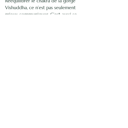
Rééquilibrer le chakra de la gorge 
Vishuddha, ce n’est pas seulement 
mieux communiquer. C’est aussi se 
reconnecter à sa vérité intérieure. 
C’est un chemin qui demande 
douceur, écoute et accompagnement.
Dans mon guide complet sur les 
chakras, je vous partage des clés plus 
approfondies pour comprendre vos 
blocages et retrouver une expression 
alignée. 
➡️ 
Découvrez le guide complet
➡️ Recevez votre flacon personnalisé 
en élixirs floraux.  
➡️ Prenez rendez-vous pour un 
accompagnement.