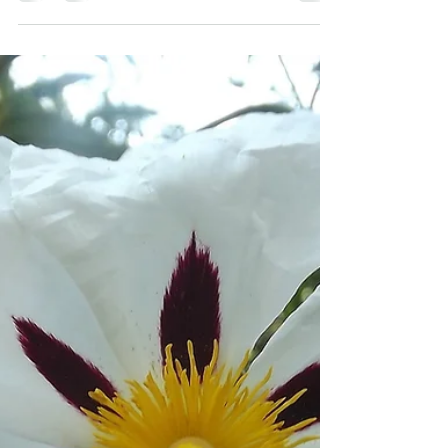
Isabelle Diaz
16 janv. 2024
1 min de lecture
Hydrolat de Shiso - Aller au-delà de vos
limites et de vos projections – éveiller la
conscience – clarifier le mental
Mots clés : anti-inflammatoire – système
immunitaire – clarté du mental « Transformer la
rigidité » Le nom Shiso vient du japonais et les...