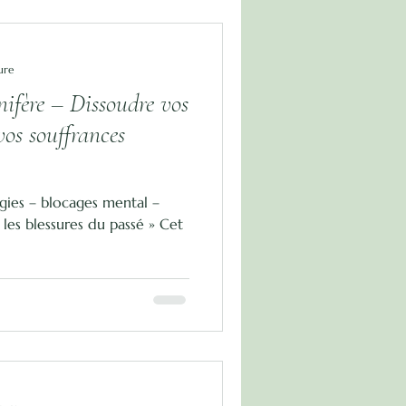
ure
ifère – Dissoudre vos
vos souffrances
agies – blocages mental –
 les blessures du passé » Cet