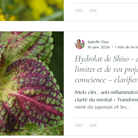
Isabelle Diaz
16 janv. 2024
1 min de lect
Hydrolat de Shiso - 
limites et de vos proj
conscience – clarifie
Mots clés : anti-inflammato
clarté du mental « Transform
vient du japonais et les...