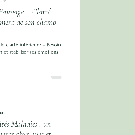
ture
e Sauvage – Clarté
sement de son champ
de clarté intérieure – Besoin
n et stabiliser ses émotions
ture
ités Maladies : un
ments physiques et