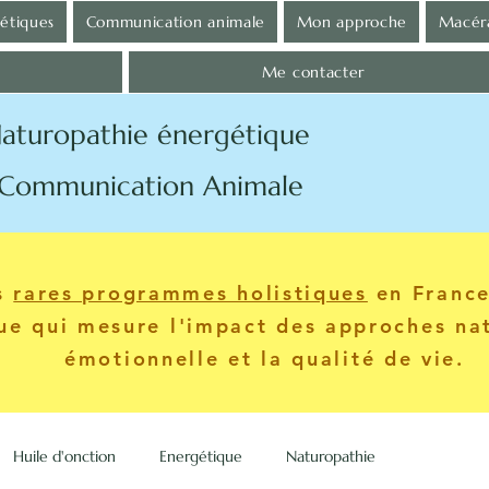
gétiques
Communication animale
Mon approche
Macéra
Me contacter
aturopathie énergétique
tion Animale
es
rares programmes holistiques
en France.
que qui mesure l'impact des approches nat
émotionnelle et la qualité de vie.
Huile d'onction
Energétique
Naturopathie