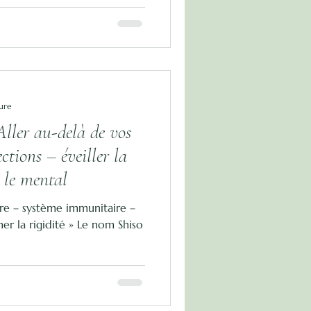
ure
Aller au-delà de vos
ections – éveiller la
r le mental
ire – système immunitaire –
er la rigidité » Le nom Shiso