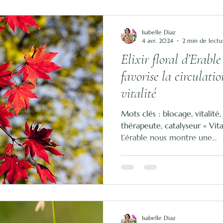
Isabelle Diaz
4 avr. 2024
2 min de lectu
Elixir floral d’Erable
favorise la circulatio
vitalité
Mots clés : blocage, vitalité
thérapeute, catalyseur « Vita
L’érable nous montre une...
Isabelle Diaz