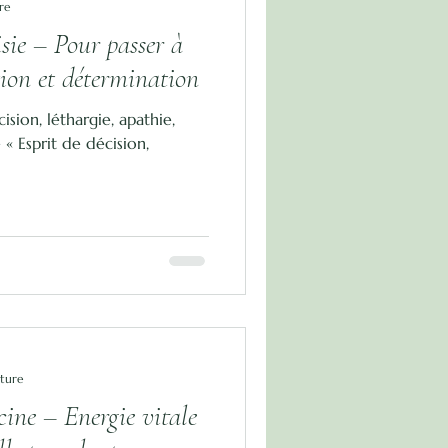
re
isie – Pour passer à
tion et détermination
ision, léthargie, apathie,
 « Esprit de décision,
cture
cine – Energie vitale