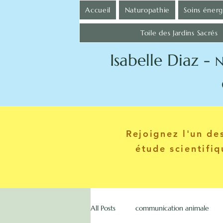
Accueil
Naturopathie
Soins éner
Toile des Jardins Sacrés
Isabelle Diaz -
N
Communica
Rejoignez l'un d
étude scientifi
All Posts
communication animale