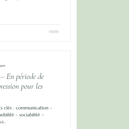
ture
 – En période de
ression pour les
s clés : communication –
ibilité – sociabilité –
...