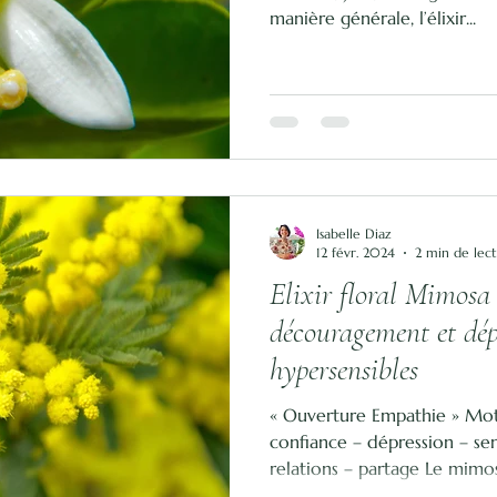
manière générale, l’élixir...
Isabelle Diaz
12 févr. 2024
2 min de lec
Elixir floral Mimosa
découragement et dép
hypersensibles
« Ouverture Empathie » Mot
confiance – dépression – sens
relations – partage Le mimosa