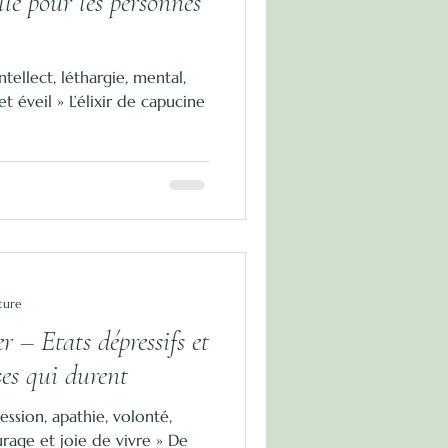
le pour les personnes
ntellect, léthargie, mental,
et éveil » L’élixir de capucine
ture
r – Etats dépressifs et
ses qui durent
ession, apathie, volonté,
urage et joie de vivre » De