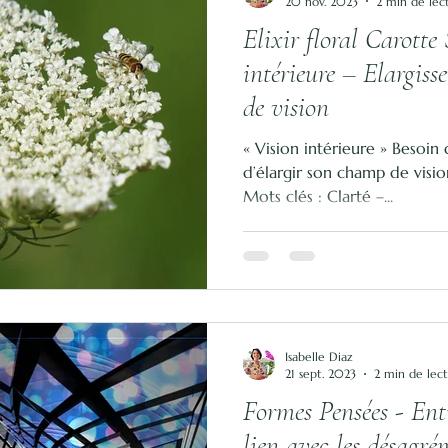
20 nov. 2023
2 min de lec
Elixir floral Carott
intérieure – Elargis
de vision
« Vision intérieure » Besoin 
d’élargir son champ de visio
Mots clés : Clarté –...
Isabelle Diaz
21 sept. 2023
2 min de lec
Formes Pensées - Ent
lien avec les désagré