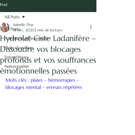
vie.
Post
Isabelle Diaz -
All Posts
Naturopathie
Isabelle Diaz
énergétique
All Posts
18 déc. 2023
2 min de lecture
Hydrolat Ciste Ladanifère –
communication animale
Communication Animale
Dissoudre vos blocages
Huile d'onction
Energétique
profonds et vos souffrances
Naturopathie
émotionnelles passées
Mots clés : plaies – hémorragies – 
blocages mental – erreurs répétées